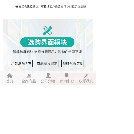
낀
뀵
넙
뀴
넀
¥
0.00
加入购物车
낙
首页
全部商品
公司介绍
新闻中心
联系我们