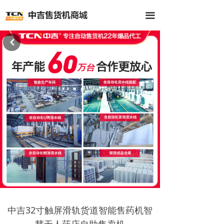
首页
끀
全部商品
낒
公司介绍
新闻中心
客户案例
联系我们
中吉32寸触屏滑轨货道智能售药机智