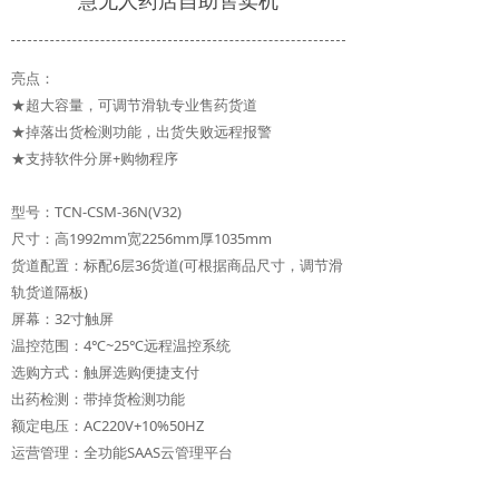
慧无人药店自助售卖机
亮点：
★超大容量，可调节滑轨专业售药货道
★掉落出货检测功能，出货失败远程报警
★支持软件分屏+购物程序
型号：TCN-CSM-36N(V32)
尺寸：高1992mm宽2256mm厚1035mm
货道配置：标配6层36货道(可根据商品尺寸，调节滑
轨货道隔板)
屏幕：32寸触屏
温控范围：4℃~25℃远程温控系统
选购方式：触屏选购便捷支付
出药检测：带掉货检测功能
额定电压：AC220V+10%50HZ
运营管理：全功能SAAS云管理平台