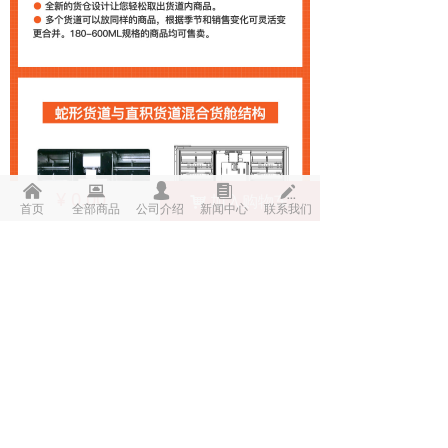
낀
뀵
넙
뀴
넀
¥
0.00
加入购物车
낙
首页
全部商品
公司介绍
新闻中心
联系我们