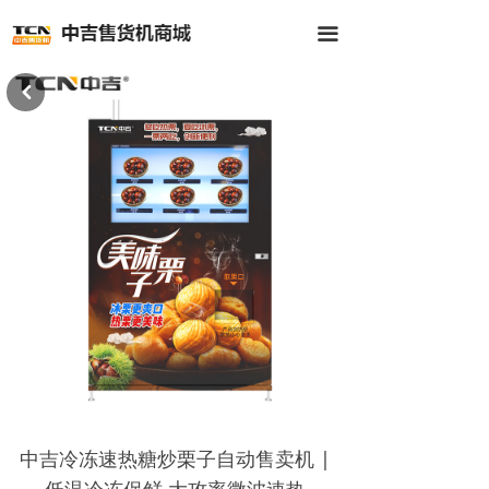
首页
끀
全部商品
낒
公司介绍
新闻中心
客户案例
联系我们
中吉冷冻速热糖炒栗子自动售卖机 |