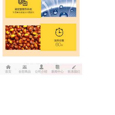
낀
뀵
넙
뀴
넀
¥
0.00
加入购物车
낙
首页
全部商品
公司介绍
新闻中心
联系我们