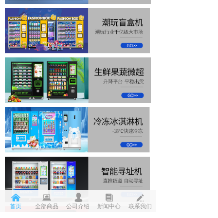
낀
뀵
넙
뀴
넀
首页
全部商品
公司介绍
新闻中心
联系我们